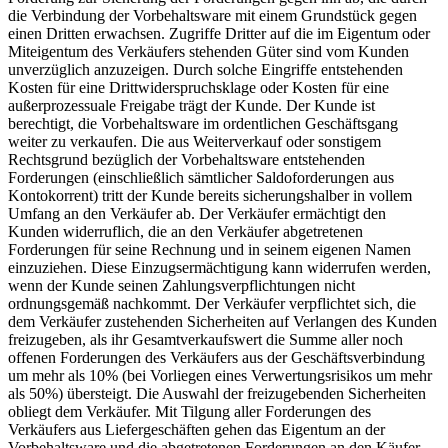
die Verbindung der Vorbehaltsware mit einem Grundstück gegen
einen Dritten erwachsen. Zugriffe Dritter auf die im Eigentum oder
Miteigentum des Verkäufers stehenden Güter sind vom Kunden
unverzüglich anzuzeigen. Durch solche Eingriffe entstehenden
Kosten für eine Drittwiderspruchsklage oder Kosten für eine
außerprozessuale Freigabe trägt der Kunde. Der Kunde ist
berechtigt, die Vorbehaltsware im ordentlichen Geschäftsgang
weiter zu verkaufen. Die aus Weiterverkauf oder sonstigem
Rechtsgrund bezüglich der Vorbehaltsware entstehenden
Forderungen (einschließlich sämtlicher Saldoforderungen aus
Kontokorrent) tritt der Kunde bereits sicherungshalber in vollem
Umfang an den Verkäufer ab. Der Verkäufer ermächtigt den
Kunden widerruflich, die an den Verkäufer abgetretenen
Forderungen für seine Rechnung und in seinem eigenen Namen
einzuziehen. Diese Einzugsermächtigung kann widerrufen werden,
wenn der Kunde seinen Zahlungsverpflichtungen nicht
ordnungsgemäß nachkommt. Der Verkäufer verpflichtet sich, die
dem Verkäufer zustehenden Sicherheiten auf Verlangen des Kunden
freizugeben, als ihr Gesamtverkaufswert die Summe aller noch
offenen Forderungen des Verkäufers aus der Geschäftsverbindung
um mehr als 10% (bei Vorliegen eines Verwertungsrisikos um mehr
als 50%) übersteigt. Die Auswahl der freizugebenden Sicherheiten
obliegt dem Verkäufer. Mit Tilgung aller Forderungen des
Verkäufers aus Liefergeschäften gehen das Eigentum an der
Vorbehaltsware und die abgetretenen Forderungen an den Käufer