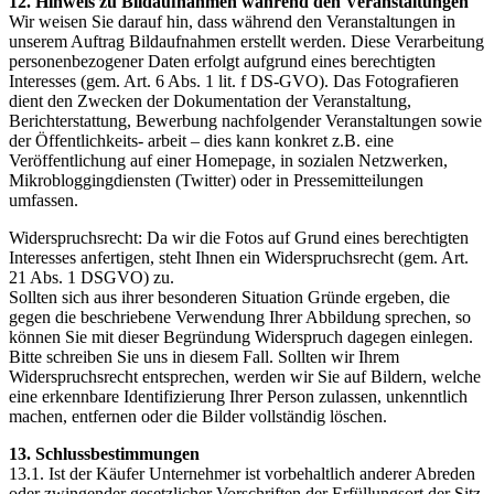
12. Hinweis zu Bildaufnahmen während den Veranstaltungen
Wir weisen Sie darauf hin, dass während den Veranstaltungen in
unserem Auftrag Bildaufnahmen erstellt werden. Diese Verarbeitung
personenbezogener Daten erfolgt aufgrund eines berechtigten
Interesses (gem. Art. 6 Abs. 1 lit. f DS-GVO). Das Fotografieren
dient den Zwecken der Dokumentation der Veranstaltung,
Berichterstattung, Bewerbung nachfolgender Veranstaltungen sowie
der Öffentlichkeits- arbeit – dies kann konkret z.B. eine
Veröffentlichung auf einer Homepage, in sozialen Netzwerken,
Mikrobloggingdiensten (Twitter) oder in Pressemitteilungen
umfassen.
Widerspruchsrecht: Da wir die Fotos auf Grund eines berechtigten
Interesses anfertigen, steht Ihnen ein Widerspruchsrecht (gem. Art.
21 Abs. 1 DSGVO) zu.
Sollten sich aus ihrer besonderen Situation Gründe ergeben, die
gegen die beschriebene Verwendung Ihrer Abbildung sprechen, so
können Sie mit dieser Begründung Widerspruch dagegen einlegen.
Bitte schreiben Sie uns in diesem Fall. Sollten wir Ihrem
Widerspruchsrecht entsprechen, werden wir Sie auf Bildern, welche
eine erkennbare Identifizierung Ihrer Person zulassen, unkenntlich
machen, entfernen oder die Bilder vollständig löschen.
13. Schlussbestimmungen
13.1. Ist der Käufer Unternehmer ist vorbehaltlich anderer Abreden
oder zwingender gesetzlicher Vorschriften der Erfüllungsort der Sitz