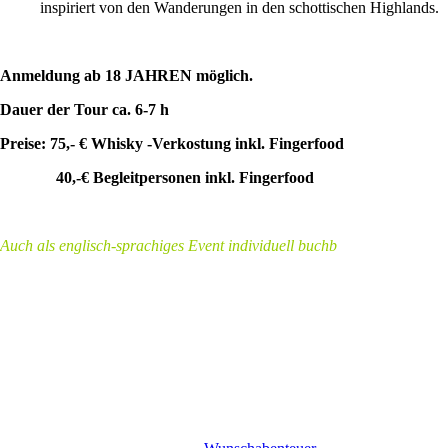
inspiriert von den Wanderungen in den schottischen Highlands.
Anmeldung ab 18 JAHREN möglich.
Dauer der Tour ca. 6-7 h
Preise:
75,- € Whisky -Verkostung inkl. Fingerfood
40,-€ Begleitpersonen inkl. Fingerfood
Auch als englisch-sprachiges Event individuell buchb
Wow – das ging schnell! Alle Plätze für diese Tour sind komplett ausgebucht.
Wir freuen uns riesig über euer Interesse!
Du möchtest trotzdem etwas Besonderes erleben oder hast Lust auf
eine individuelles Abenteuer?